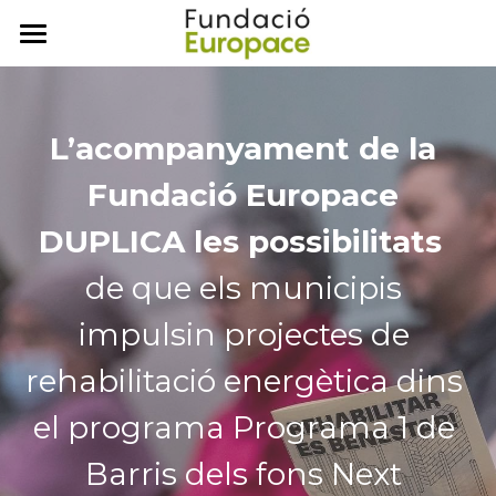
Inici
Projectes
L’acompanyament de la 
Next Generation
Programa DOMUS
Fundació Europace 
COLOUR
Comunitats Energètiques
DUPLICA les possibilitats
MERIT-OS
de que els municipis 
Acció Social
Impulsem Comunitats
impulsin projectes de 
LEG-UP
Energized Est-Bany
La Fundació
rehabilitació energètica dins 
REVERTER
Notícies
el programa Programa 1 de 
Transparència
Barris dels fons Next 
Contacte
Missió i activitats