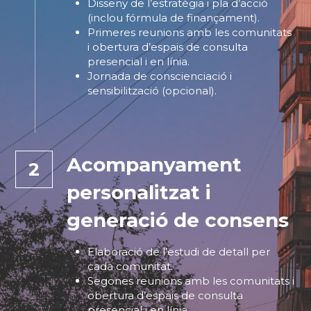
Disseny de l’estratègia i pla d’acció 
(inclou fórmula de finançament).
Primeres reunions amb les comunitats 
i obertura d’espais de consulta 
presencial i en línia.
Jornada de conscienciació i 
sensibilització (opcional). 
Acompanyament 
2
personalitzat i 
generació de consens
Elaboració de l’estudi de detall per 
cada comunitat.
Segones reunions amb les comunitats i 
obertura d’espais de consulta 
presencial i en línia.