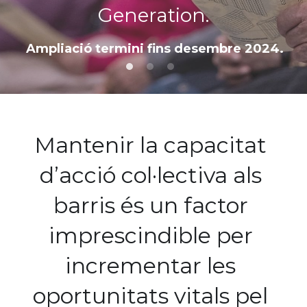
Generation.
Òrgans de Govern
[CAT]
Ampliació termini fins desembre 2024.
Estatuts
Buscar
Informes anuals
Convenis
972 27 91 36
Mantenir la capacitat 
Subvencions i ajudes
d’acció col·lectiva als 
Normativa aplicable
barris és un factor 
imprescindible per 
incrementar les 
oportunitats vitals pel 