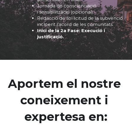
Jornada de conscienciació 
i sensibilització (opcional).
Redacció de sol·licitud de la subvenció 
incloent l’acord de les comunitats.
Inici de la 2a Fase: Execució i 
justificació.
Aportem el nostre 
coneixement i 
expertesa en: